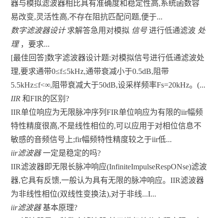
器与模拟滤波器相比具有准确度和稳定性高,系统函数容
易改变,灵活性高,不存在阻抗匹配问题,便于...
数字滤波器设计
求解答急用对模拟
信号
进行低通滤波
处
理
，要求...
[最佳回答]数字滤波器设计题:对模拟信号进行低通滤波处
理,要求通带0≤f≤5kHz,通带衰减小于0.5dB,阻带
5.5kHz≤f<∞,阻带衰减大于50dB,设采样频率Fs=20kHz。(...
IIR
和FIR的区别?
IIR单位响应为无限脉冲序列FIR单位响应为有限的iir幅频
特性精度很高,不是线性相位的,可以应用于对相位信息不
敏感的音频信号上;fir幅频特性精度较之于iir低...
iir滤波器
一定是稳定的吗?
IIR滤波器即无限长脉冲响应(InfiniteImpulseRespONse)滤波
器,它具有反馈,一般认为具有无限的脉冲响应。IIR滤波器
为非线性相位(双线性变换法),对于非线...I...
iir滤波器
基本原理?