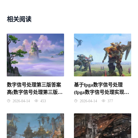
相关阅读
数字信号处理第三版答案
基于fpga数字信号处理
高(数字信号处理第三版课
(fpga数字信号处理实现原
后答案高西全第三章)
理及方法 pdf)
2026-04-14
453
2026-04-14
377