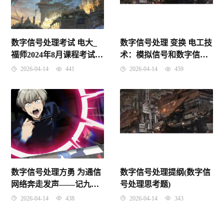
数字信号处理考试 电大_
数字信号处理 变换 电工技
福师2024年8月课程考试
术：模拟信号和数字信号
《数字信号处理》作业考
怎么转换？AD和DA转换
2026-04-14
441
2026-04-14
459
核试题
器什么意思
数字信号处理方勇 为通信
数字信号处理提纲(数字信
网络奔走发声——记九届
号处理思考题)
区政协委员方勇
2026-04-14
438
2026-04-14
343