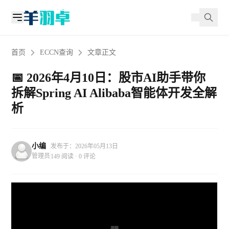
首页
ECCN查询
文章正文
📅 2026年4月10日：股市AI助手带你
拆解Spring AI Alibaba智能体开发全解
析
小编
发布于：2026年05月13日
管理员
149 阅读 · 0 评论
10
10
31
37
37
42
38
42
59
62
16
42
41
59
62
41
38
31
31
35
1