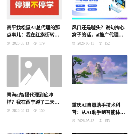
风口还是噱头？说句掏心
高平找松鼠AI总代理的那
窝子的话，ai推广代理可
点事儿：我在红旗街转了
以做吗？
三圈才搞明白！
2026-05-13
152
2026-05-13
179
青海ai智播代理到底咋
样？我在西宁蹲了三天，
重庆AI自愿助手技术科
把实话全撂这儿了
2026-05-13
150
普：从AI助手到智能体的
范式革命（2026年4月）
2026-05-13
153