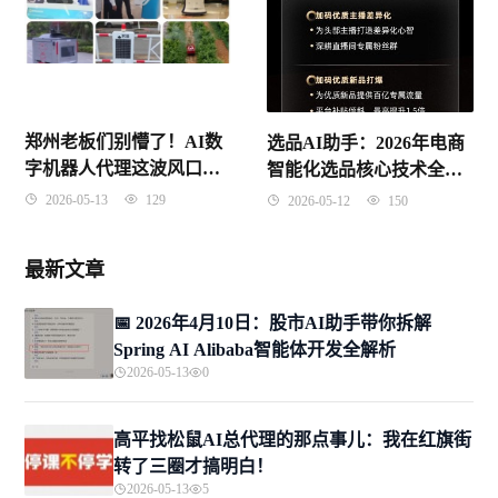
郑州老板们别懵了！AI数
选品AI助手：2026年电商
字机器人代理这波风口，
智能化选品核心技术全解
咱河南人到底咋抓住？
析
2026-05-13
129
2026-05-12
150
最新文章
📅 2026年4月10日：股市AI助手带你拆解
Spring AI Alibaba智能体开发全解析
2026-05-13
0
高平找松鼠AI总代理的那点事儿：我在红旗街
转了三圈才搞明白！
2026-05-13
5