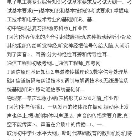
电子电工类专业综合知识考试基本要求及考试大纲一、考
试基本要求(一)基本知识和基本技能的考试要求1.掌握电
工技术和电子技术专业的基础知识、基...
初中物理总复习提纲(苏科版)_作业帮
[回答]外界传来的声音引起鼓膜振动,这种振动经听小骨及
其他组织传给听觉神经,听觉神经把信号传给大脑,人就听
到了声音.2、耳聋:分为神经性耳聋和传导性耳...
通信工程师初级考纲..._通信工程师_帮考网
1.通信原理基础知识2.电磁波传播理论3.数字信号处理基
础4.信道编码与纠错技术5.调制与解调技术6.无线通信系
统基础知识7.移动通信系统基础知...
物理第一章声现象小结(表格形式)22:00之前_作业帮
[回答]生与传播1、一切发声的物体都在振动.振动停止发
声也停止.振动的物体叫声源.2、声音的传播需要介质,真
空不能传声.3、声音在介质中的传播...1、一...
取消初中学业水平大纲，新时代基础教育的教师们你们将