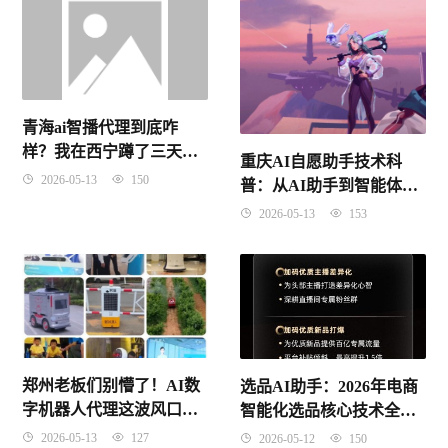
青海ai智播代理到底咋
样？我在西宁蹲了三天，
重庆AI自愿助手技术科
把实话全撂这儿了
2026-05-13
150
普：从AI助手到智能体的
范式革命（2026年4月）
2026-05-13
153
郑州老板们别懵了！AI数
选品AI助手：2026年电商
字机器人代理这波风口，
智能化选品核心技术全解
咱河南人到底咋抓住？
析
2026-05-13
127
2026-05-12
150