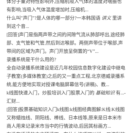
体分子量对特性影响外,压缩机吸入气体的温度对喘振也
有影响,当吸入气体温度增加时,压缩机...
什么叫"声门"?是人体的哪一部分?一本韩国语
讲义
里讲
到这个音...
[回答]声门是指两声带之间的间隙气流从肺部呼出,途经肺
部、支气管和气管,然后到达喉部。两侧声带位于喉部,声
带间的区域为声门。声门开放呈倒置的“V”...
录播系统是干什么用的?
全自动录播系统建设是近几年校园信息数字化建设中继电
子教室(多媒体教室)之后的又一重点工程,北京德威录播系
统,能方便地实现对授课电脑屏幕信号(讲稿)、教...
k线图快速入门，炒股培训入门股票入门的
基础知识
有...-
汇财...
[回答]股票基础知识入门k线图:k线图经典图解:K线:K线图
又称蜡烛线、阴阳线、棒线、日本线等,原来是日本米市
商人用来记录米市当中的行情波动,后因其标画方...