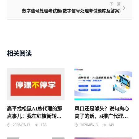
下一篇
数字信号处理考试题(数字信号处理考试题库及答案)
相关阅读
风口还是噱头？说句掏心
高平找松鼠AI总代理的那
窝子的话，ai推广代理可
点事儿：我在红旗街转了
以做吗？
三圈才搞明白！
2026-05-13
149
2026-05-13
178