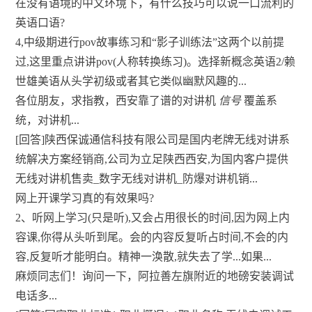
在没有语境的中文环境下，有什么技巧可以说一口流利的
英语口语?
4,中级期进行pov故事练习和“影子训练法”这两个以前提
过,这里重点讲讲pov(人称转换练习)。选择新概念英语2/赖
世雄美语从头学初级或者其它类似幽默风趣的...
各位朋友，求指教，西安靠了谱的对讲机
信号
覆盖系
统，对讲机...
[回答]陕西保诚通信科技有限公司是国内老牌无线对讲系
统解决方案经销商,公司为立足陕西西安,为国内客户提供
无线对讲机售卖_数字无线对讲机_防爆对讲机销...
网上开课学习真的有效果吗?
2、听网上学习(只是听),又会占用很长的时间,因为网上内
容课,你得从头听到尾。会的内容反复听占时间,不会的内
容,反复听才能明白。精神一涣散,就失去了学...如果...
麻烦同志们！询问一下，阿拉善左旗附近的地磅安装调试
电话多...